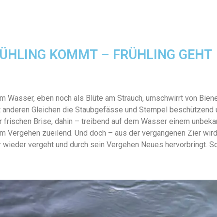
RÜHLING KOMMT – FRÜHLING GEHT
dem Wasser, eben noch als Blüte am Strauch, umschwirrt von Bi
anderen Gleichen die Staubgefässe und Stempel beschützend u
r frischen Brise, dahin – treibend auf dem Wasser einem unbekan
em Vergehen zueilend. Und doch – aus der vergangenen Zier wird
r wieder vergeht und durch sein Vergehen Neues hervorbringt. S